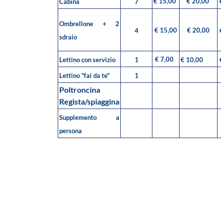
€ 15,00
€ 20,00
Cabina
7
Ombrellone + 2
€ 15,00
€ 20,00
4
sdraio
€ 7,00
Lettino con servizio
1
€ 10,00
Lettino "fai da te"
1
Poltroncina
Regista/spiaggina
Supplemento a
persona