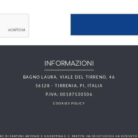
INFORMAZIONI
BAGNO LAURA, VIALE DEL TIRRENO, 46
56128 - TIRRENIA, PI, ITALIA
P.IVA: 00187530506
COOKIES POLICY
NC DI FANTONI ANTONIO E GIUSEPPINA E C. PARTITA IVA 00187530506 HA RICEVUTO