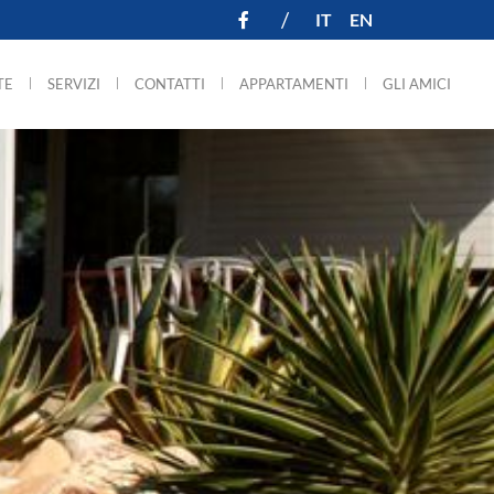
/
IT
EN
TE
SERVIZI
CONTATTI
APPARTAMENTI
GLI AMICI